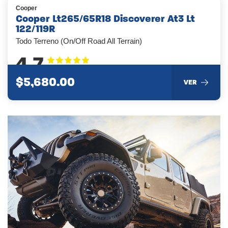
Cooper
Cooper Lt265/65R18 Discoverer At3 Lt
122/119R
Todo Terreno (On/Off Road All Terrain)
4.7
$5,680.00
VER