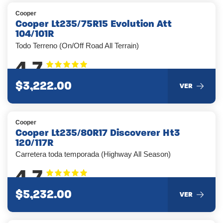
Cooper
Cooper Lt235/75R15 Evolution Att
104/101R
Todo Terreno (On/Off Road All Terrain)
4.7
$3,222.00
VER
Cooper
Cooper Lt235/80R17 Discoverer Ht3
120/117R
Carretera toda temporada (Highway All Season)
4.7
$5,232.00
VER