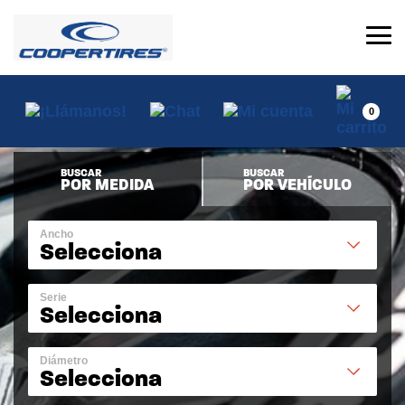
0
BUSCAR
BUSCAR
POR MEDIDA
POR VEHÍCULO
Ancho
Selecciona
Serie
Selecciona
Diámetro
Selecciona