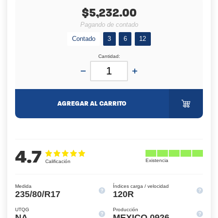
$5,232.00
Pagando de contado
Contado
3
6
12
Cantidad:
AGREGAR AL CARRITO
4.7
Medida
Índices carga / velocidad
235/80/R17
120R
UTQG
Producción
NA
MEXICO 0926