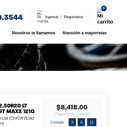
0
0.3544
Ingresar
/
Registrarse
Nosotros te llamamos
Atención a mayoristas
.50R20 LT
$8,418.00
ST MAXX 121Q
Pagando de contado
rcial (On/Off Road
Contado
3
6
12
on)