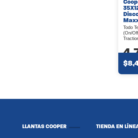
Coop
35X1
Disc
Maxx
Todo T
(On/Of
Tractio
4.
$8,
LLANTAS COOPER
TIENDA EN LÍNE