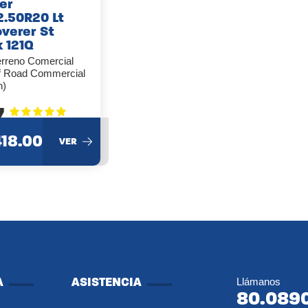
er
2.50R20 Lt
overer St
 121Q
erreno Comercial
f Road Commercial
n)
7
418.00
VER
A
ASISTENCIA
Llámanos
80.089