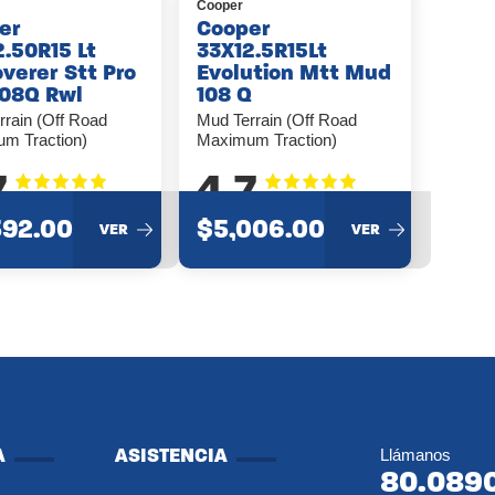
Cooper
er
Cooper
2.50R15 Lt
33X12.5R15Lt
verer Stt Pro
Evolution Mtt Mud
108Q Rwl
108 Q
rrain (Off Road
Mud Terrain (Off Road
m Traction)
Maximum Traction)
7
4.7
592.00
$5,006.00
VER
VER
A
ASISTENCIA
Llámanos
80.089