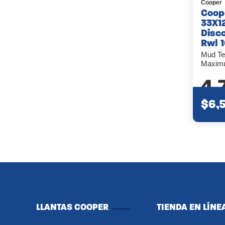
Cooper
Coop
33X1
Disco
Rwl 
Mud Te
Maximu
4.
$6,
LLANTAS COOPER
TIENDA EN LÍNE