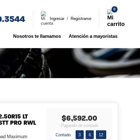
0
0.3544
Ingresar
/
Registrarse
Nosotros te llamamos
Atención a mayoristas
.50R15 LT
$6,592.00
STT PRO RWL
Pagando de contado
Contado
3
6
12
Road Maximum