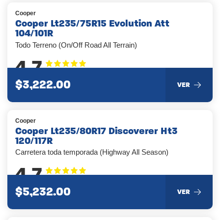
Cooper
Cooper Lt235/75R15 Evolution Att
104/101R
Todo Terreno (On/Off Road All Terrain)
4.7
$3,222.00
VER
Cooper
Cooper Lt235/80R17 Discoverer Ht3
120/117R
Carretera toda temporada (Highway All Season)
4.7
$5,232.00
VER