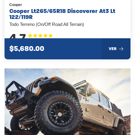
Cooper
Cooper Lt265/65R18 Discoverer At3 Lt
122/119R
Todo Terreno (On/Off Road All Terrain)
4.7
$5,680.00
VER