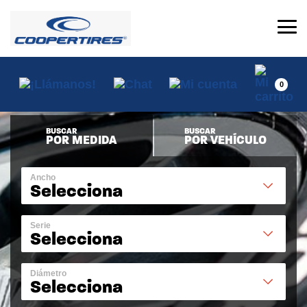
0
BUSCAR
BUSCAR
POR MEDIDA
POR VEHÍCULO
Ancho
Selecciona
Serie
Selecciona
Diámetro
Selecciona