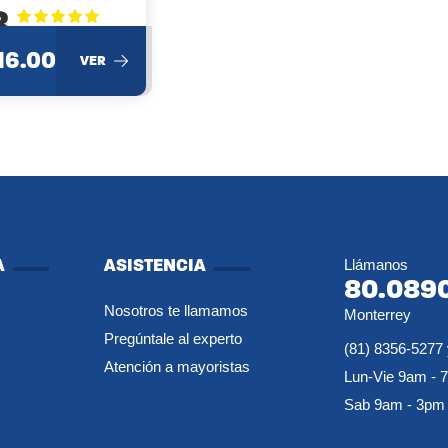
8
16.00
VER
A
ASISTENCIA
Llámanos
80.089
Nosotros te llamamos
Monterrey
Pregúntale al experto
(81) 8356-5277 
Atención a mayoristas
Lun-Vie 9am - 
Sab 9am - 3pm