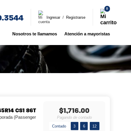
0
0.3544
Ingresar
/
Registrarse
Nosotros te llamamos
Atención a mayoristas
$1,716.00
5R14 CS1 86T
porada (Passenger
Pagando de contado
Contado
3
6
12