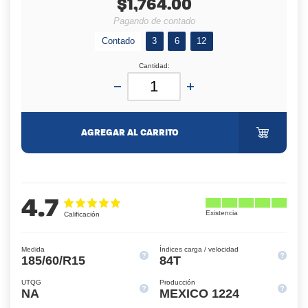
$1,764.00
Pagando de contado
Contado
3
6
12
Cantidad:
AGREGAR AL CARRITO
4.7
Medida
Índices carga / velocidad
185/60/R15
84T
UTQG
Producción
NA
MEXICO 1224