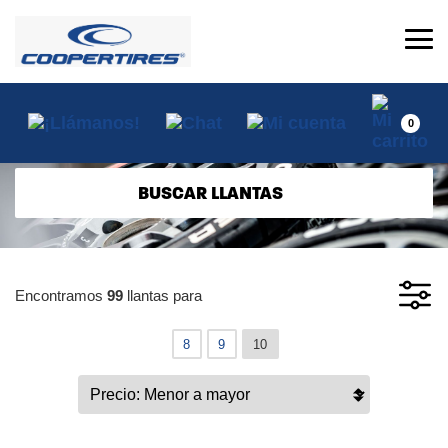
0
BUSCAR LLANTAS
Encontramos
99
llantas para
8
9
10